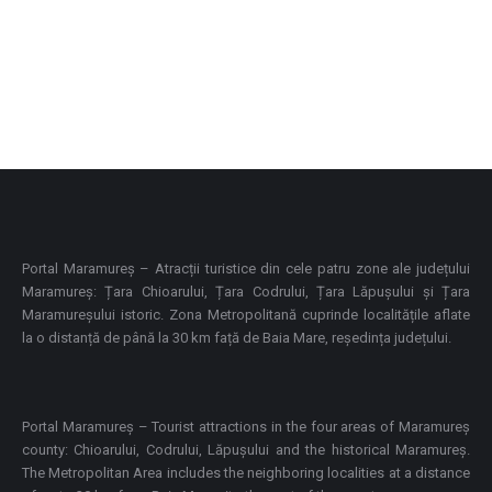
Pe urmele lui Pintea Viteazul Una dintre cele mai
emblematice personalități și totodată o figură legendară
pentru județul Maramureș este Pintea Viteazul, vestitul
haiduc din Țara Lăpușului. Numeroasele toponime legate
de locurile și faptele de viaţă ale lui Pintea Viteazul și
haiducii: Casa lui Pintea, Fântâna, Grota, Masa, Peştera,
Pivniţa, Poarta, Şura – toate ale…
Portal Maramureș – Atracții turistice din cele patru zone ale județului
Maramureș: Țara Chioarului, Țara Codrului, Țara Lăpușului și Țara
Maramureșului istoric. Zona Metropolitană cuprinde localitățile aflate
la o distanță de până la 30 km față de Baia Mare, reședința județului.
Portal Maramureș – Tourist attractions in the four areas of Maramureș
county: Chioarului, Codrului, Lăpușului and the historical Maramureș.
The Metropolitan Area includes the neighboring localities at a distance