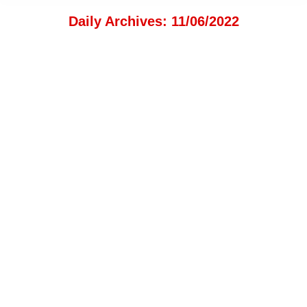
Daily Archives:
11/06/2022
Pe urmele lui Pintea Viteazul: obiective turistice
Blog
,
Personalități istorice
By
PORTALMM.ro
11/06/2022