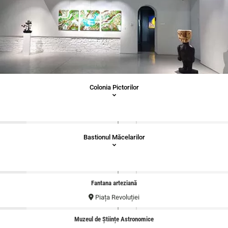
Colonia Pictorilor
Bastionul Măcelarilor
Fantana arteziană
Piața Revoluției
Muzeul de Științe Astronomice