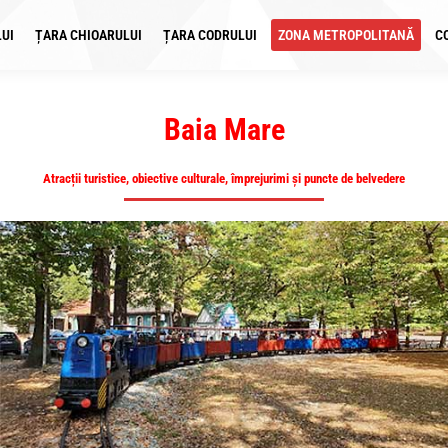
UI
ȚARA CHIOARULUI
ȚARA CODRULUI
ZONA METROPOLITANĂ
C
Baia Mare
Atracții turistice, obiective culturale, împrejurimi şi puncte de belvedere