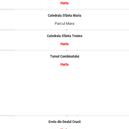
Harta
Catedrala Sfânta Maria
Parcul Mara
Catedrala Sfânta Treime
Harta
Turnul Combinatului
Harta
Grota din Dealul Crucii