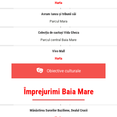
Harta
Avram Iancu și tribunii săi
Parcul Mara
Colecția de cactuși Vida Gheza
Parcul central Baia Mare
Vivo Mall
Harta
Obiective culturale
Împrejurimi Baia Mare
Mănăstirea Surorilor Baziliene, Dealul Crucii