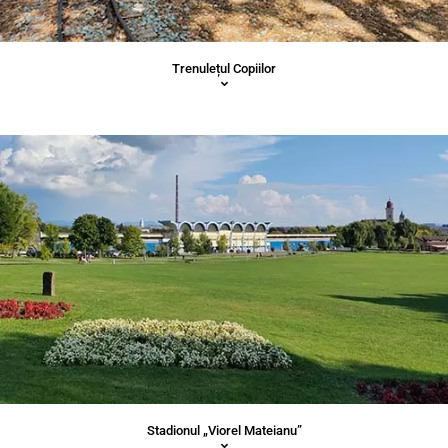
Trenulețul Copiilor
Stadionul „Viorel Mateianu”