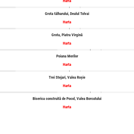
Harta
Grota tâlharului, Dealul Tolvai
Harta
Grota, Piatra Virgină
Harta
Poiana Merilor
Harta
Trei Stejari, Valea Roșie
Harta
Biserica construită de Pocol, Valea Borcutului
Harta