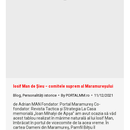
Iosif Man de Șieu – comitele suprem al Maramureșului
Blog
,
Personalități istorice
By
PORTALMM.ro
11/12/2021
de Adrian MAN Fondator: Portal Maramureș Co-
fondator: Revista Tactica și Strategia La Casa
memorială „Ioan Mihalyi de Apşa” am avut ocazia să văd
acest tablou realizat în mărime naturală al lui Iosif Man,
îmbrăcat în portul de vicecomite de la acea vreme. În
cartea Oameni din Maramureș, Pamfil Bilțiu îl