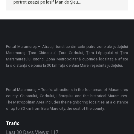
portretizează pe Iosif Man de Șieu…
Portal Maramureș – Atracții turistice din cele patru zone ale județului
Maramureș: Țara Chioarului, Țara Codrului, Țara Lăpușului și Țara
Maramureșului istoric. Zona Metropolitană cuprinde localitățile aflate
la o distanță de până la 30 km față de Baia Mare, reședința județului.
Portal Maramureș – Tourist attractions in the four areas of Maramureș
county: Chioarului, Codrului, Lăpușului and the historical Maramureș.
The Metropolitan Area includes the neighboring localities at a distance
of up to 30 km from Baia Mare city, the seat of the county.
Trafic
Last 30 Days Views:
117