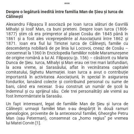
***
Despre o legătură inedită între familia Man de Șieu și Iurca de
Călinești
Alexandru Filipașcu îl asociază pe Ioan Iurca alături de Gavrilă
Mihalyi și Iosif Man, ca buni prieteni. Despre Ioan Iurca (1806-
1877) știm că era primpretor al plasei Cosău din 1845 până în
1861 și a fost ales vicepreședinte al Asociațiunii între 1862 și
1871. Ioan era fiul lui Timotei Iurca de Călinești, familie cu
descendența nobiliară de pe linia lui Locovoi, cneaz de Cosău –
consemnat la 1360 în Enciclopedia familiilor nobile Maramureșene
de origine română a lui Al. Filipașcu (p. 156) – căsătorit cu Maria
Dunca de Șieu. Iurca, Mihalyi și Man erau cei trei mari latifundiari,
la acea vreme, ai Sarasăului, aflat în vecinătatea capitalei
comitatului, Sighetu Marmației. Ioan Iurca a avut o contribuție
importantă în activitatea Asociațiunii, în special în asigurarea
fondurilor, lansând colecte și contribuind personal cu sume de
bani, când era necesar. S-au construit un număr de școli la
îndemnul și cu sprijinul său. Cele trei personalități ale vremii au
fost înmormântate la Sarasău.
Un fapt interesant, legat de familiile Man de Șieu și Iurca de
Călinești: urmașii familiei Man s-au despărțit în două ramuri
genealogice, provenite de la antecesorul familiei, Gheorghe Petru
Man (sau Peterman), consemnat ca „homo regius” pe vremea
lui Matei Corvin [1].