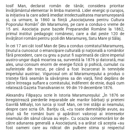
Iosif Man, declarat român de tânăr, considera prioritar
învățământul elementar în limba maternă. Lider energic și curajos,
ia inițiativa la care aderă imediat intelectualitatea maramureșeană
și, ca urmare, la 1860 ia ființă „Asociaţiunea pentru Cultura
Poporului Român” din Maramureş, pe care a condus-o vreme de
15 ani. Asociația pune bazele Preparandiei Române la 1862,
primul institut pedagogic românesc, care a dat peste 120 de
învățători români pentru școli din Maramureș, Satu Mare și Sălaj.
În cei 17 ani cât Iosif Man de Șieu a condus comitatul Maramureș,
ținutul a cunoscut o emancipare culturală şi naţională a românilor
fără precedent, care cu greu a putut fi suprimată de către imperiul
austro-ungar după moartea sa, survenită la 1876 și datorată, mai
ales, unui consum enorm de energie fizică și psihică, cumulat cu
suferințele din trecut, pe când a fost încarcerat în temnițele
imperiului austriac. Vigurosul om al Maramureșului a produs o
tristețe fără seamăn la săvârșirea sa din viață, fiind deplâns de
către întreaga suflare a comitatului, indiferent de etnie, după cum
relatează Gazeta Transilvaniei nr. 99 din 19 decembrie 1876.
Alexandru Filipașcu scrie în Istoria Maramureșului: „În 1876 se
înregistrează pierderile ireparabile ale marilor bărbaţi şi prieteni
Gavrilă Mihalyi, Ion Iurca şi Iosif Man, cei trei stâlpi ai neamului,
despre care scria Gh. Bariţiu că, «cu toate demnităţile avute, au
ştiut să fie români buni şi apărători valoroşi ai intereselor
neamului din sânul căruia au ieşit». Cu ocazia comemorării lor de
către adunarea generală a Asociaţiunii, s-a arătat că aceştia «au
fost oameni care au ridicat din pulbere stima şi respectul