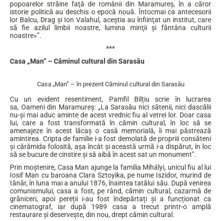
popoarelor străine faţă de românii din Maramureş, în a căror
istorie politică au deschis o epocă nouă. Întocmai ca antecesorii
lor Balcu, Drag şi Ion Valahul, aceştia au înfiinţat un institut, care
să fie azilul limbii noastre, lumina minţii şi fântâna culturii
noastre»”.
***
Casa „Man” – Căminul cultural din Sarasău
Casa „Man” – în prezent Căminul cultural din Sarasău
Cu un evident resentiment, Pamfil Bilțiu scrie în lucrarea
sa, Oameni din Maramureș: „La Sarasău nici sătenii, nici dascălii
nu-și mai aduc aminte de acest vrednic fiu al vetrei lor. Doar casa
lui, care a fost transformată în cămin cultural, în loc să se
amenajeze în acest lăcaș o casă memorială, îi mai păstrează
amintirea. Cripta de familie i-a fost demolată de propriii consăteni
și cărămida folosită, așa încât și această urmă i-a dispărut, în loc
să se bucure de cinstire și să aibă în acest sat un monument”.
Prin moștenire, Casa Man ajunge la familia Mihályi, unicul fiu al lui
Iosif Man cu baroana Clara Sztoyika, pe nume Iszidor, murind de
tânăr, în luna mai a anului 1876, înaintea tatălui său. După venirea
comunismului, casa a fost, pe rând, cămin cultural, cazarmă de
grăniceri, apoi pereții i-au fost îndepărtați și a funcționat ca
cinematograf, iar după 1989 casa a trecut printr-o amplă
restaurare și deservește, din nou, drept cămin cultural.