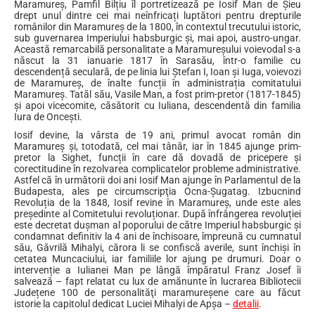
Maramureș, Pamfil Bilțiu îl portretizează pe Iosif Man de Șieu
drept unul dintre cei mai neînfricați luptători pentru drepturile
românilor din Maramureș de la 1800, în contextul trecutului istoric,
sub guvernarea Imperiului habsburgic și, mai apoi, austro-ungar.
Această remarcabilă personalitate a Maramureșului voievodal s-a
născut la 31 ianuarie 1817 în Sarasău, într-o familie cu
descendență seculară, de pe linia lui Ștefan I, Ioan și Iuga, voievozi
de Maramureș, de înalte funcții în administrația comitatului
Maramureș. Tatăl său, Vasile Man, a fost prim-pretor (1817-1845)
și apoi vicecomite, căsătorit cu Iuliana, descendentă din familia
Iura de Oncești.
Iosif devine, la vârsta de 19 ani, primul avocat român din
Maramureș și, totodată, cel mai tânăr, iar în 1845 ajunge prim-
pretor la Sighet, funcții în care dă dovadă de pricepere și
corectitudine în rezolvarea complicatelor probleme administrative.
Astfel că în următorii doi ani Iosif Man ajunge în Parlamentul de la
Budapesta, ales pe circumscripţia Ocna-Șugatag. Izbucnind
Revoluția de la 1848, Iosif revine în Maramureș, unde este ales
președinte al Comitetului revoluționar. După înfrângerea revoluției
este decretat dușman al poporului de către Imperiul habsburgic și
condamnat definitiv la 4 ani de închisoare, împreună cu cumnatul
său, Găvrilă Mihalyi, cărora li se confiscă averile, sunt închişi în
cetatea Muncaciului, iar familiile lor ajung pe drumuri. Doar o
intervenție a Iulianei Man pe lângă împăratul Franz Josef îi
salvează – fapt relatat cu lux de amănunte în lucrarea Bibliotecii
Județene 100 de personalităţi maramureşene care au făcut
istorie la capitolul dedicat Luciei Mihalyi de Apşa –
detalii
.