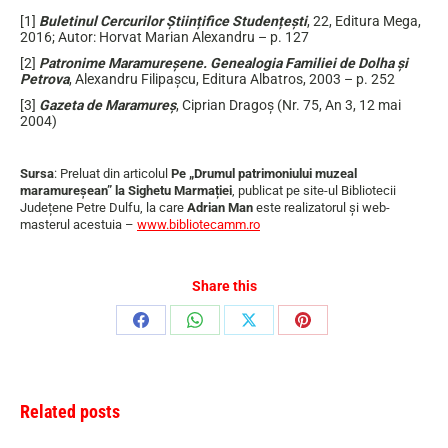
[1]
Buletinul Cercurilor Științifice Studențești
, 22, Editura Mega,
2016; Autor: Horvat Marian Alexandru – p. 127
[2]
Patronime Maramureșene. Genealogia Familiei de Dolha și
Petrova
, Alexandru Filipașcu, Editura Albatros, 2003 – p. 252
[3]
Gazeta de Maramureș
, Ciprian Dragoș (Nr. 75, An 3, 12 mai
2004)
Sursa
: Preluat din articolul
Pe „Drumul patrimoniului muzeal
maramureșean” la Sighetu Marmației
, publicat pe site-ul Bibliotecii
Județene Petre Dulfu, la care
Adrian Man
este realizatorul și web-
masterul acestuia –
www.bibliotecamm.ro
Share this
Share
Share
Share
Share
on
on
on
on
Facebook
WhatsApp
X
Pinterest
Related posts