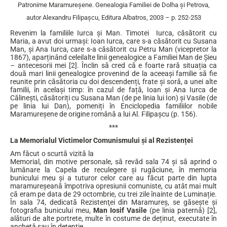
Patronime Maramureșene. Genealogia Familiei de Dolha și Petrova,
autor Alexandru Filipașcu, Editura Albatros, 2003 – p. 252-253
Revenim la familiile Iurca și Man. Timotei Iurca, căsătorit cu
Maria, a avut doi urmași: Ioan Iurca, care s-a căsătorit cu Susana
Man, și Ana Iurca, care s-a căsătorit cu Petru Man (vicepretor la
1867), aparținând celeilalte linii genealogice a Familiei Man de Șieu
– antecesorii mei [2]. Înclin să cred că e foarte rară situația ca
două mari linii genealogice provenind de la aceeași familie să fie
reunite prin căsătoria cu doi descendenți, frate și soră, a unei alte
familii, în același timp: în cazul de față, Ioan și Ana Iurca de
Călinești, căsătoriți cu Susana Man (de pe linia lui Ion) și Vasile (de
pe linia lui Dan), pomeniți în Enciclopedia familiilor nobile
Maramureșene de origine română a lui Al. Filipașcu (p. 156).
***
La Memorialul Victimelor Comunismului și al Rezistenței
Am făcut o scurtă vizită la
Memorial, din motive personale, să revăd sala 74 și să aprind o
lumânare la Capela de reculegere şi rugăciune, în memoria
bunicului meu și a tuturor celor care au făcut parte din lupta
maramureșeană împotriva opresiunii comuniste, cu atât mai mult
că eram pe data de 29 octombrie, cu trei zile înainte de Luminație.
În sala 74, dedicată Rezistenţei din Maramureş, se găsește și
fotografia bunicului meu,
Man Iosif Vasile
(pe linia paternă) [2],
alături de alte portrete, multe în costume de deținut, executate în
anchetă sau în detenție.