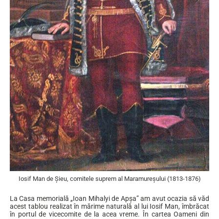
Iosif Man de Șieu, comitele suprem al Maramureșului (1813-1876)
La Casa memorială „Ioan Mihalyi de Apşa” am avut ocazia să văd
acest tablou realizat în mărime naturală al lui Iosif Man, îmbrăcat
în portul de vicecomite de la acea vreme. În cartea Oameni din