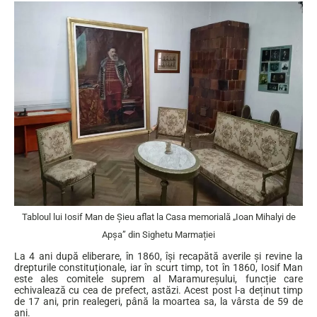
Tabloul lui Iosif Man de Șieu aflat la Casa memorială „Ioan Mihalyi de
Apşa” din Sighetu Marmației
La 4 ani după eliberare, în 1860, își recapătă averile și revine la
drepturile constituționale, iar în scurt timp, tot în 1860, Iosif Man
este ales comitele suprem al Maramureșului, funcție care
echivalează cu cea de prefect, astăzi. Acest post l-a deținut timp
de 17 ani, prin realegeri, până la moartea sa, la vârsta de 59 de
ani.