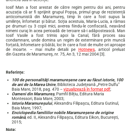
Iosif Man a fost arestat de către regim pentru doi ani, pentru
acuzația că ar fi sprijinit grupul Popșa, primul grup de rezistență
anticomunistă din Maramureș, timp în care a fost supus la
umilințe, înfometat și bătut. Soția acestuia, Maria-Lucia, a rămas
pe drumuri cu 3 copii mici, averea fiindu-le confiscată, neavând
nimeni curaj în acea perioadă de teroare să-i adăpostească. Man
Iosif Vasile a fost trimis apoi la Canal, fără proces sau
condamnare, unde domina un regim de exterminare prin muncă
forțată, înfometare și bătăi, loc în care a fost de multe ori aproape
de moarte. – mai multe detalii pe
Hotnews
, articol preluat
din Gazeta de Maramureș, nr. 75, An 3, 12 mai 2004 [3].
4
Referințe:
100 de personalităţi maramureşene care au făcut istorie, 100
de ani de la Marea Unire
, Biblioteca Judeţeană „Petre Dulfu”
Baia Mare, 2018, pag. 470 –
vizualizează în format pdf
;
Oameni din Maramureș
, Pamfil Bilțiu, Editura Maria
Montessori, Baia Mare, 2003;
Istoria Maramureșului
, Alexandru Filipașcu, Editura Gutinul,
Baia Mare, 1997;
Enciclopedia familiilor nobile Maramureșene de origine
română
, ed. II, Alexandru Filipașcu, Editura Eikon, București,
2015;
Note: