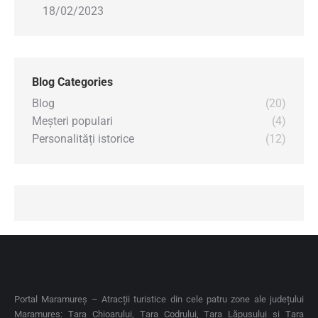
18/02/2023
Blog Categories
Blog
(20)
Meșteri populari
(4)
Personalități istorice
(12)
Portal Maramureș – Atracții turistice din cele patru zone ale județului
Maramureș: Țara Chioarului, Țara Codrului, Țara Lăpușului și Țara