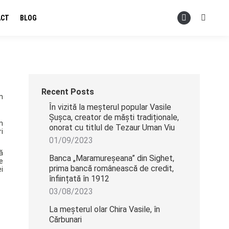
ACT
BLOG
Search:
.
YouTube
page
opens
in
new
window
Recent Posts
n
În vizită la meșterul popular Vasile
Șușca, creator de măști tradiționale,
n
onorat cu titlul de Tezaur Uman Viu
i
01/09/2023
ă
Banca „Maramureșeana” din Sighet,
e
prima bancă românească de credit,
i
înființată în 1912
03/08/2023
La meșterul olar Chira Vasile, în
Cărbunari