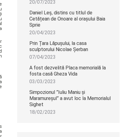
20/07/2023
e
u
Daniel Leș, distins cu titlul de
i
Cetățean de Onoare al orașului Baia
u
l
Sprie
a
20/04/2023
r
Prin Țara Lăpușului, la casa
c
sculptorului Nicolae Șerban
d
n
07/04/2023
A fost dezvelită Placa memorială la
fosta casă Gheza Vida
ă
03/03/2023
a
e
Simpozionul ”Iuliu Maniu și
Maramureșul” a avut loc la Memorialul
Sighet
18/02/2023
s
a
r