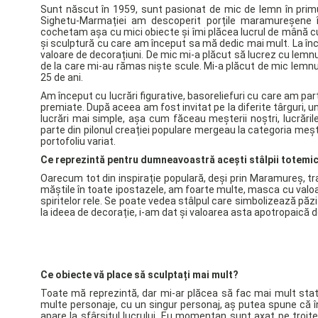
Sunt născut în 1959, sunt pasionat de mic de lemn în primul
Sighetu-Marmației am descoperit porțile maramureșene î
cochetam așa cu mici obiecte și îmi plăcea lucrul de mână 
și sculptură cu care am început sa mă dedic mai mult. La înc
valoare de decorațiuni. De mic mi-a plăcut să lucrez cu lemn
de la care mi-au rămas niște scule. Mi-a plăcut de mic lemnul 
25 de ani.
Am început cu lucrări figurative, basoreliefuri cu care am part
premiate. După aceea am fost invitat pe la diferite târguri, 
lucrări mai simple, așa cum făceau meșterii noștri, lucrăril
parte din pilonul creației populare mergeau la categoria meșt
portofoliu variat.
Ce reprezintă pentru dumneavoastră acești stâlpii totemic
Oarecum tot din inspirație populară, deși prin Maramureș, tra
măștile în toate ipostazele, am foarte multe, masca cu valoar
spiritelor rele. Se poate vedea stâlpul care simbolizează păzi
la ideea de decorație, i-am dat și valoarea asta apotropaică d
Ce obiecte vă place să sculptați mai mult?
Toate mă reprezintă, dar mi-ar plăcea să fac mai mult statu
multe personaje, cu un singur personaj, aș putea spune că î
apare la sfârșitul lucrului. Eu momentan sunt axat pe troițe, 