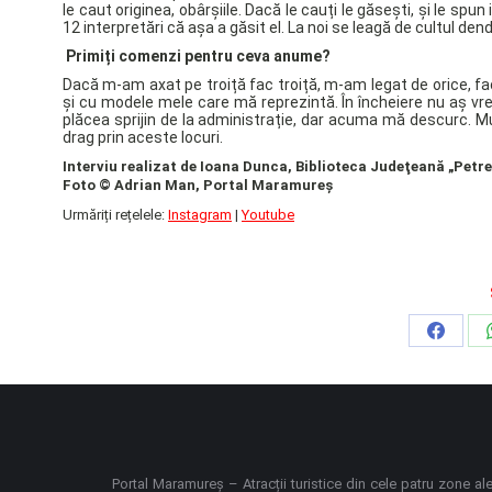
le caut originea, obârșiile. Dacă le cauți le găsești, și le spun i
12 interpretări că așa a găsit el. La noi se leagă de cultul dend
Primiți comenzi pentru ceva anume?
Dacă m-am axat pe troiță fac troiță, m-am legat de orice, f
și cu modele mele care mă reprezintă. În încheiere nu aș 
plăcea sprijin de la administrație, dar acuma mă descurc. 
drag prin aceste locuri.
Interviu realizat de Ioana Dunca, Biblioteca Judeţeană „Petre
Foto © Adrian Man, Portal Maramureş
Urmăriți rețelele:
Instagram
|
Youtube
Share
on
Faceb
Portal Maramureș – Atracții turistice din cele patru zone al