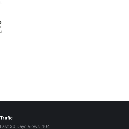
at
e
r
u
Trafic
Last 30 Days Views:
104