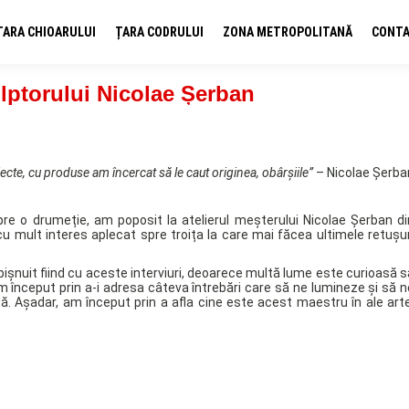
ȚARA CHIOARULUI
ȚARA CODRULUI
ZONA METROPOLITANĂ
CONT
ulptorului Nicolae Șerban
ecte, cu produse am încercat să le caut originea, obârșiile”
– Nicolae Șerba
re o drumeție, am poposit la atelierul meșterului Nicolae Șerban di
cu mult interes aplecat spre troița la care mai făcea ultimele retușur
bișnuit fiind cu aceste interviuri, deoarece multă lume este curioasă s
m început prin a-i adresa câteva întrebări care să ne lumineze și să n
. Așadar, am început prin a afla cine este acest maestru în ale arte