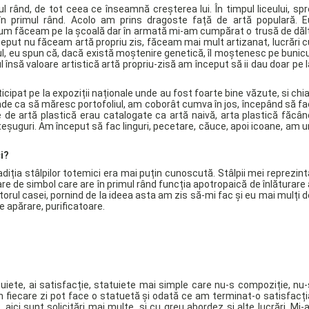
 rând, de tot ceea ce înseamnă creșterea lui. În timpul liceului, spr
n primul rând. Acolo am prins dragoste față de artă populară. E
cum făceam pe la școală dar în armată mi-am cumpărat o trusă de dălț
eput nu făceam artă propriu zis, făceam mai mult artizanat, lucrări c
ul, eu spun că, dacă există moștenire genetică, îl moștenesc pe bunicu
însă valoare artistică artă propriu-zisă am început să ii dau doar pe l
icipat pe la expoziții naționale unde au fost foarte bine văzute, si chia
unde ca să măresc portofoliul, am coborât cumva în jos, începând să fa
e de artă plastică erau catalogate ca artă naivă, arta plastică făcân
eșuguri. Am început să fac linguri, pecetare, căuce, apoi icoane, am u
i?
diția stâlpilor totemici era mai puțin cunoscută. Stâlpii mei reprezint
e de simbol care are în primul rând funcția apotropaică de înlăturare 
torul casei, pornind de la ideea asta am zis să-mi fac și eu mai mulți d
e apărare, purificatoare.
iete, ai satisfacție, statuiete mai simple care nu-s compoziție, nu-
n fiecare zi pot face o statuetă și odată ce am terminat-o satisfacți
aici sunt solicitări mai multe, și cu greu abordez și alte lucrări. Mi-a