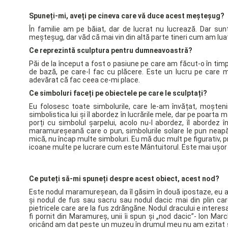
Spuneți-mi, aveți pe cineva care vă duce acest meșteșug?
În familie am pe băiat, dar de lucrat nu lucrează. Dar s
meșteșug, dar văd că mai vin din altă parte tineri cum am luat 
Ce reprezintă sculptura pentru dumneavoastră?
Păi de la început a fost o pasiune pe care am făcut-o în timp
de bază, pe care-l fac cu plăcere. Este un lucru pe care m
adevărat că fac ceea ce-mi place.
Ce simboluri faceți pe obiectele pe care le sculptați?
Eu folosesc toate simbolurile, care le-am învățat, moșten
simbolistica lui și îl abordez în lucrările mele, dar pe poart
porți cu simbolul șarpelui, acolo nu-l abordez, îl abordez î
maramureșeană care o pun, simbolurile solare le pun neapăr
mică, nu încap multe simboluri. Eu mă duc mult pe figurativ, p
icoane multe pe lucrare cum este Mântuitorul. Este mai ușor 
Ce puteți să-mi spuneți despre acest obiect, acest nod?
Este nodul maramureșean, da îl găsim în două ipostaze, eu am
și nodul de fus sau sacru sau nodul dacic mai din plin car
pietricele care are la fus zdrăngăne. Nodul dracului e interes
fi pornit din Maramureș, unii îi spun și „nod dacic”- Ion Mar
oricând am dat peste un muzeu în drumul meu nu am ezitat să