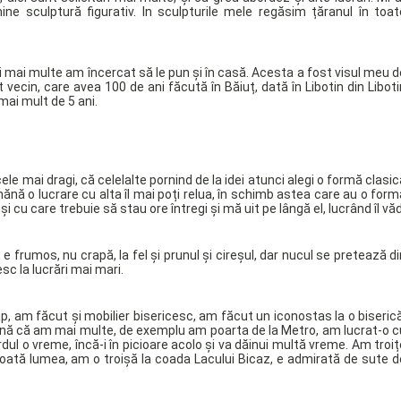
e sculptură figurativ. In sculpturile mele regăsim țăranul în toat
i mai multe am încercat să le pun și în casă. Acesta a fost visul meu d
vecin, care avea 100 de ani făcută în Băiuț, dată în Libotin din Liboti
mai mult de 5 ani.
ele mai dragi, că celelalte pornind de la idei atunci alegi o formă clasic
nă o lucrare cu alta îl mai poți relua, în schimb astea care au o form
 cu care trebuie să stau ore întregi și mă uit pe lângă el, lucrând îl văd
e frumos, nu crapă, la fel și prunul și cireșul, dar nucul se pretează di
sc la lucrări mai mari.
p, am făcut și mobilier bisericesc, am făcut un iconostas la o biserică
ană că am mai multe, de exemplu am poarta de la Metro, am lucrat-o c
ul o vreme, încă-i în picioare acolo și va dăinui multă vreme. Am troiț
oată lumea, am o troișă la coada Lacului Bicaz, e admirată de sute d