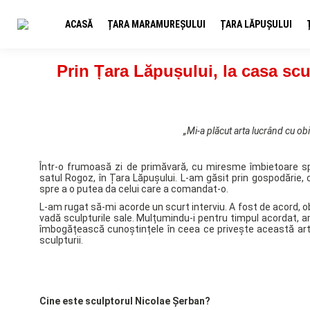
ACASĂ
ȚARA MARAMUREȘULUI
ȚARA LĂPUȘULUI
Prin Țara Lăpușului, la casa sc
„Mi-a plăcut arta lucrând cu obi
Într-o frumoasă zi de primăvară, cu miresme îmbietoare sp
satul Rogoz, în Țara Lăpușului. L-am găsit prin gospodărie, 
spre a o putea da celui care a comandat-o.
L-am rugat să-mi acorde un scurt interviu. A fost de acord, o
vadă sculpturile sale. Mulțumindu-i pentru timpul acordat, a
îmbogățească cunoștințele în ceea ce privește această artă
sculpturii.
Cine este sculptorul Nicolae Șerban?