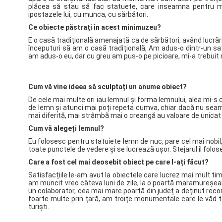
plăcea să stau să fac statuete, care inseamna pentru min
ipostazele lui, cu munca, cu sărbători.
Ce obiecte păstrați în acest minimuzeu?
E o casă tradițională amenajată ca de sărbători, având lucrăr
începuturi să am o casă tradițională, Am adus-o dintr-un sat 
am adus-o eu, dar cu greu am pus-o pe picioare, mi-a trebuit 
Cum vă vine ideea să sculptați un anume obiect?
De cele mai multe ori iau lemnul și forma lemnului, alea mi-s c
de lemn și atunci mai poți repeta cumva, chiar dacă nu seamă
mai diferită, mai strâmbă mai o creangă au valoare de unicat și
Cum vă alegeți lemnul?
Eu folosesc pentru statuiete lemn de nuc, pare cel mai nobil, 
toate punctele de vedere și se lucrează ușor. Stejarul îl folose
Care a fost cel mai deosebit obiect pe care l-ați făcut?
Satisfacțiile le-am avut la obiectele care lucrez mai mult tim
am muncit vreo câteva luni de zile, la o poartă maramureșe
un colaborator, cea mai mare poartă din județ a deținut record
foarte multe prin țară, am troițe monumentale care le văd t
turiști.