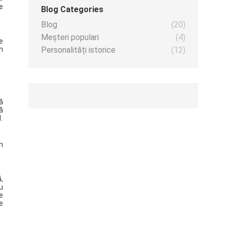
e
Blog Categories
Blog
(20)
Meșteri populari
(4)
e
n
Personalități istorice
(12)
ă
ă
.
n
,
u
e
e