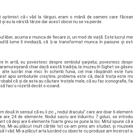
unt optimist că-i văd la târguri, eram o mână de oameni care făcea
și eu la vârstă târzie dar acest obicei nu se va pierde.
ul liber, acuma e munca de fiecare zi, un mod de viață. Este lucrul me
ultă lume îl invidiază, că ți-ai transformat munca în pasiune și est
ire în artă, eu povestesc despre simbolul șarpelui, povestesc despr
a maramureșeană chiar dacă există tradiția, la muzeu în Sighet se găses
n alte lucrări mai mici. În schimb funia, cel mai răspândit este funi
at apoi simbolurile creștine, problema este că, dacă troița este ma
robabil că și de asta au căutare troițele mele, că eu fac iconografie, fa
să faci o rozetă decât o icoană.
 două în sensul că eu îi zic „ nodul dracului” care are doar 6 element
e are 24 de elemente. Nodul sacru are înăuntru 7 goluri, se introdu
ant că deși are 6 elemente foarte greu se pune la loc. Mitul spune că a
chiș. Mi-au plăcut mult cărțile tot ce-am prins am studiat, și muzeele
-l văd. Mi-a plăcut arta lucrând cu obiecte cu produse am încercat s