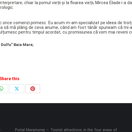
nterpretare, chiar la pomul vieții și la floarea vieții, Mircea Eliade i-a d
rologic.
ac orice comenzi primesc. Eu acum m-am specializat pe ideea de troiț
vrea să mă plâng de ceva anume, când am fost tânăr spuneam că mi-a
Mulțumesc pentru timpul acordat, cu promisiunea că vom mai reveni c
 Dulfu” Baia Mare;
Share this
Share
Share
Share
on
on
on
ook
WhatsApp
X
Pinterest
e
Portal Maramureș – Tourist attractions in the four areas of