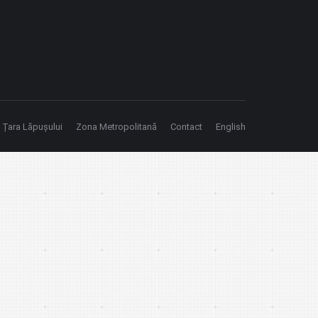
Țara Lăpușului
Zona Metropolitană
Contact
English