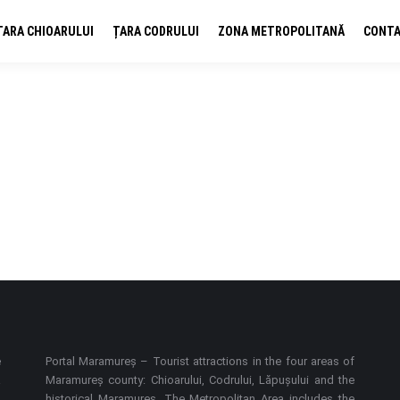
ȚARA CHIOARULUI
ȚARA CODRULUI
ZONA METROPOLITANĂ
CONT
tar, care a scris istorie în acest domeniu) s-au dedicat meșteșugului ol
și plămădit la roată două ulcioare mari, numai bune de băgat la cuptor,
e
Portal Maramureș – Tourist attractions in the four areas of
a
Maramureș county: Chioarului, Codrului, Lăpușului and the
ă
historical Maramureș. The Metropolitan Area includes the