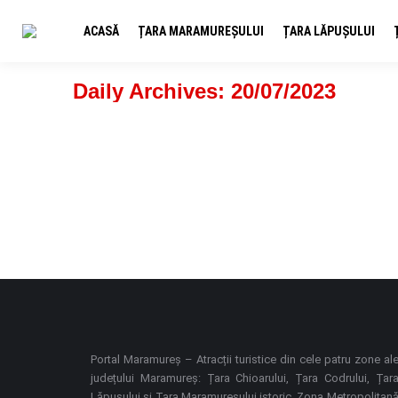
ACASĂ
ȚARA MARAMUREȘULUI
ȚARA LĂPUȘULUI
Daily Archives:
20/07/2023
La meșterul olar Chira Vasile, în Cărbunari
Blog
,
Meșteri populari
By
PORTALMM.ro
20/07/2023
Chira Vasile, împreună cu soția sa Ica, (din familia Si
tradițională. Cât am stat acolo, de povești, Vasile a 
Portal Maramureș – Atracții turistice din cele patru zone al
județului Maramureș: Țara Chioarului, Țara Codrului, Țar
Lăpușului și Țara Maramureșului istoric. Zona Metropolitan