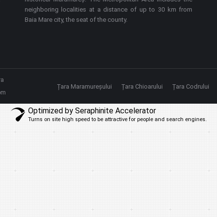
m
neighboring localities at a distance of up to 30 km from
Baia Mare city, the seat of the county.
ra
Țara Maramureșului
Țara Chioarului
Țara Codrului
om
Optimized by Seraphinite Accelerator
Turns on site high speed to be attractive for people and search engines.