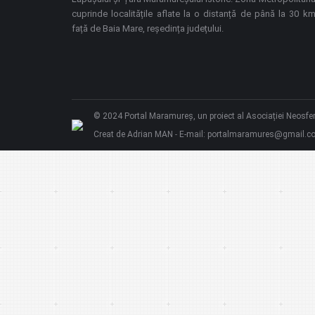
cuprinde localitățile aflate la o distanță de până la 30 k
față de Baia Mare, reședința județului.
© 2024 Portal Maramureș, un proiect al
Asociației Neosfe
Creat de Adrian MAN
E-mail: portalmaramures@gmail.c
-