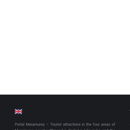
emorialul Sighet
3
ui Sighet s-a defășurat simpozionul „Iuliu Maniu și Maramureșul” și face p
pre istorie, credință, onoare, sacrificiu şi iubire de ţară, avându-l în prim
e
Portal Maramureș – Tourist attractions in the four areas of