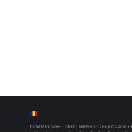
Simpozionul ”Iuliu Maniu și Maramureșul” a avut loc la M
Blog
,
Personalități istorice
By
PORTALMM.ro
18/02/202
Vineri, 17 februarie, în Sala de conferințe a Memorialul
om politic Iuliu Maniu. Simpozionul a fost o prelegere des
Portal Maramureș – Atracții turistice din cele patru zone al