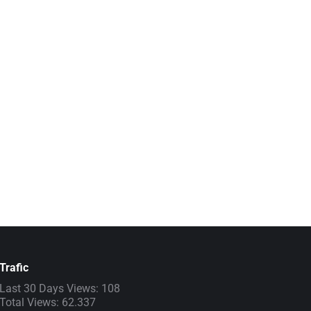
arte din seria de evenimente dedicate omagierii marelui
 plan pe marele om politic Iuliu Maniu,…
Trafic
Last 30 Days Views:
108
Total Views:
62.337