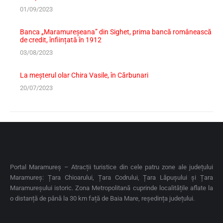
01/09/2023
Banca „Maramureșeana” din Sighet, prima bancă românească
de credit, înființată în 1912
03/08/2023
La meșterul olar Chira Vasile, în Cărbunari
20/07/2023
Portal Maramureș – Atracții turistice din cele patru zone ale județului
Maramureș: Țara Chioarului, Țara Codrului, Țara Lăpușului și Țara
Maramureșului istoric. Zona Metropolitană cuprinde localitățile aflate la
o distanță de până la 30 km față de Baia Mare, reședința județului.