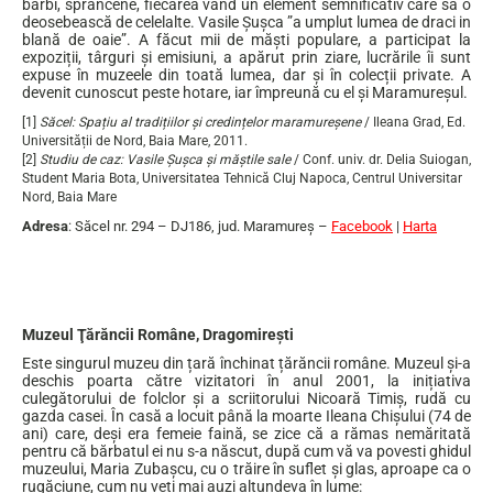
bărbi, sprâncene, fiecarea vând un element semnificativ care sa o
deosebească de celelalte. Vasile Șușca ”a umplut lumea de draci in
blană de oaie”. A făcut mii de măști populare, a participat la
expoziții, târguri și emisiuni, a apărut prin ziare, lucrările îi sunt
expuse în muzeele din toată lumea, dar și în colecții private. A
devenit cunoscut peste hotare, iar împreună cu el și Maramureșul.
[1]
Săcel: Spațiu al tradițiilor și credințelor maramureșene
/ Ileana Grad, Ed.
Universității de Nord, Baia Mare, 2011.
[2]
Studiu de caz:
Vasile Șușca și măștile sale
/ Conf. univ. dr. Delia Suiogan,
Student Maria Bota, Universitatea Tehnică Cluj Napoca, Centrul Universitar
Nord, Baia Mare
Adresa
: Săcel nr. 294 – DJ186, jud. Maramureş –
Facebook
|
Harta
…
Muzeul Ţărăncii Române, Dragomirești
Este singurul muzeu din țară închinat țărăncii române. Muzeul și-a
deschis poarta către vizitatori în anul 2001, la inițiativa
culegătorului de folclor și a scriitorului Nicoară Timiș, rudă cu
gazda casei. În casă a locuit până la moarte Ileana Chișului (74 de
ani) care, deși era femeie faină, se zice că a rămas nemăritată
pentru că bărbatul ei nu s-a născut, după cum vă va povesti ghidul
muzeului, Maria Zubașcu, cu o trăire în suflet și glas, aproape ca o
rugăciune, cum nu veți mai auzi altundeva în lume: