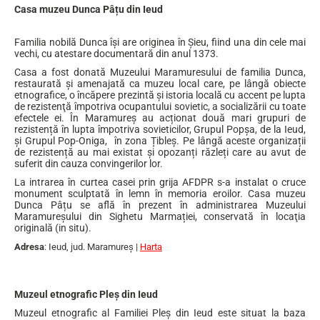
Casa muzeu Dunca Pâțu din Ieud
Familia nobilă Dunca îşi are originea în Şieu, fiind una din cele mai
vechi, cu atestare documentară din anul 1373.
Casa a fost donată Muzeului Maramuresului de familia Dunca,
restaurată şi amenajată ca muzeu local care, pe lângă obiecte
etnografice, o încăpere prezintă şi istoria locală cu accent pe lupta
de rezistenţă împotriva ocupantului sovietic, a socializării cu toate
efectele ei. În Maramureș au acționat două mari grupuri de
rezistență în lupta împotriva sovieticilor, Grupul Popșa, de la Ieud,
și Grupul Pop-Oniga, în zona Țibleș. Pe lângă aceste organizații
de rezistență au mai existat și opozanți răzleți care au avut de
suferit din cauza convingerilor lor.
La intrarea în curtea casei prin grija AFDPR s-a instalat o cruce
monument sculptată în lemn în memoria eroilor. Casa muzeu
Dunca Pâțu se află în prezent în administrarea Muzeului
Maramureșului din Sighetu Marmației, conservată în locaţia
originală (in situ).
Adresa
: Ieud, jud. Maramureş |
Harta
Muzeul etnografic Pleș din Ieud
Muzeul etnografic al Familiei Pleș din Ieud este situat la baza