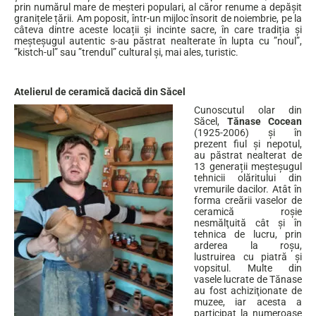
prin numărul mare de meșteri populari, al căror renume a depășit
granițele țării. Am poposit, într-un mijloc însorit de noiembrie, pe la
câteva dintre aceste locații și incinte sacre, în care tradiția și
meșteșugul autentic s-au păstrat nealterate în lupta cu ”noul”,
”kistch-ul” sau ”trendul” cultural și, mai ales, turistic.
Atelierul de ceramică dacică din Săcel
Cunoscutul olar din
Săcel,
Tănase Cocean
(1925-2006) și în
prezent fiul și nepotul,
au păstrat nealterat de
13 generații meșteșugul
tehnicii olăritului din
vremurile dacilor. Atât în
forma creării vaselor de
ceramică roşie
nesmălţuită cât şi în
tehnica de lucru, prin
arderea la roşu,
lustruirea cu piatră și
vopsitul. Multe din
vasele lucrate de Tănase
au fost achiziţionate de
muzee, iar acesta a
participat la numeroase