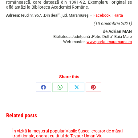
românească, care datează din 1391-92. Exemplarul original se
află astăzi la Biblioteca Academiei Române.
Adresa
: Ieud nr. 957, „Din deal”, jud. Maramureş –
Facebook
|
Harta
(13 noiembrie 2021)
de
Adrian MAN
Biblioteca Judeţeană „Petre Dulfu” Baia Mare
Web-master:
www.portal-maramures.ro
Share this
Share
Share
Share
Share
on
on
on
on
Facebook
WhatsApp
X
Pinterest
Related posts
În vizită la meșterul popular Vasile Șușca, creator de măști
tradiționale, onorat cu titlul de Tezaur Uman Viu