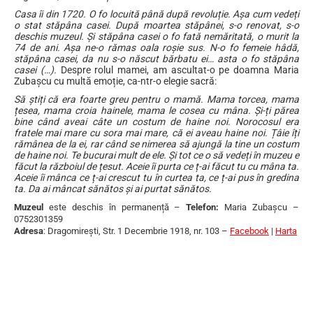
Casa îi din 1720. O fo locuită până după revoluție. Așa cum vedeți
o stat stăpâna casei. După moartea stăpânei, s-o renovat, s-o
deschis muzeul. Și stăpâna casei o fo fată nemăritată, o murit la
74 de ani. Așa ne-o rămas oala roșie sus. N-o fo femeie hâdă,
stăpâna casei, da nu s-o născut bărbatu ei… asta o fo stăpâna
casei (…).
Despre rolul mamei, am ascultat-o pe doamna Maria
Zubașcu cu multă emoție, ca-ntr-o elegie sacră:
Să știți că era foarte greu pentru o mamă. Mama torcea, mama
țesea, mama croia hainele, mama le cosea cu mâna. Și-ți părea
bine când aveai câte un costum de haine noi. Norocosul era
fratele mai mare cu sora mai mare, că ei aveau haine noi. Țâie îți
rămânea de la ei, rar când se nimerea să ajungă la tine un costum
de haine noi. Te bucurai mult de ele. Și tot ce o să vedeți în muzeu e
făcut la războiul de țesut. Aceie îi purta ce ț-ai făcut tu cu mâna ta.
Aceie îi mânca ce ț-ai crescut tu în curtea ta, ce ț-ai pus în gredina
ta. Da ai mâncat sănătos și ai purtat sănătos.
Muzeul
este deschis în permanență –
Telefon:
Maria Zubașcu –
0752301359
Adresa
: Dragomireşti, Str. 1 Decembrie 1918, nr. 103 –
Facebook
|
Harta
…