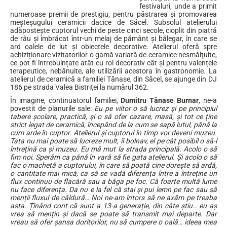
festivaluri, unde a primit
numeroase premii de prestigiu, pentru păstrarea și promovarea
meșteșugului ceramicii dacice de Săcel. Subsolul atelierului
adăpostește cuptorul vechi de peste cinci secole, cioplit din piatră
de râu și îmbrăcat într-un melaj de pământ și bălegar, în care se
ard oalele de lut şi obiectele decorative. Atelierul oferă spre
achiziționare vizitatorilor o gamă variată de ceramice nesmălţuite,
ce pot fi întrebuințate atât cu rol decorativ cât și pentru valențele
terapeutice, nebănuite, ale utilizării acestora în gastronomie. La
atelierul de ceramică a familiei Tănase, din Săcel, se ajunge din DJ
186 pe strada Valea Bistriţei la numărul 362.
În imagine, continuatorul familiei,
Dumitru Tănase Burnar
, ne-a
povestit de planurile sale:
Eu pe viitor o să lucrez și pe principiul
tabere școlare, practică, și o să ofer cazare, masă, și tot ce ține
strict legat de ceramică, începând de la cum se sapă lutul, până la
cum arde în cuptor. Atelierul și cuptorul în timp vor deveni muzeu.
Tata nu mai poate să lucreze mult, îi bolnav, el pe cât posibil o să-l
întrețină ca și muzeu. Eu mă mut la strada principală. Acolo o să
fim noi. Sperăm ca până în vară să fie gata atelierul. Și acolo o să
fac o machetă a cuptorului, în care să poată cine dorește să ardă,
o cantitate mai mică, ca să se vadă diferența între a întreține un
flux continuu de flacără sau a băga pe foc. Că foarte multă lume
nu face diferența. Da nu e la fel că stai și pui lemn pe fac sau să
menții fluxul de căldură… Noi ne-am întors să ne axăm pe treaba
asta. Ținând cont că sunt a 13-a generație, din câte știu… eu aș
vrea să mențin și dacă se poate să transmit mai departe. Dar
vreau să ofer șansa doritorilor, nu să cumpere o oală… ideea mea