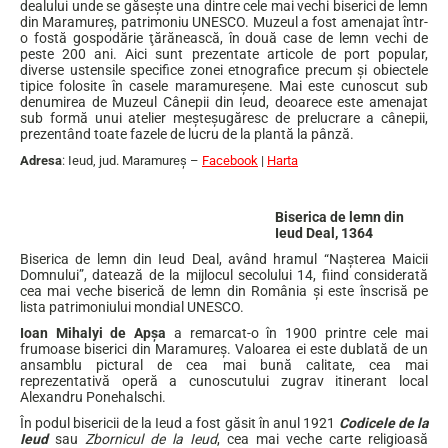
dealului unde se găsește una dintre cele mai vechi biserici de lemn
din Maramureș, patrimoniu UNESCO. Muzeul a fost amenajat într-
o fostă gospodărie ţărănească, în două case de lemn vechi de
peste 200 ani. Aici sunt prezentate articole de port popular,
diverse ustensile specifice zonei etnografice precum şi obiectele
tipice folosite în casele maramureşene. Mai este cunoscut sub
denumirea de Muzeul Cânepii din Ieud, deoarece este amenajat
sub formă unui atelier meșteșugăresc de prelucrare a cânepii,
prezentând toate fazele de lucru de la plantă la pânză.
Adresa
: Ieud, jud. Maramureş –
Facebook
|
Harta
Biserica de lemn din
Ieud Deal, 1364
Biserica de lemn din Ieud Deal, având hramul “Nașterea Maicii
Domnului”, datează de la mijlocul secolului 14, fiind considerată
cea mai veche biserică de lemn din România și este înscrisă pe
lista patrimoniului mondial UNESCO.
Ioan Mihalyi de Apșa
a remarcat-o în 1900 printre cele mai
frumoase biserici din Maramureș. Valoarea ei este dublată de un
ansamblu pictural de cea mai bună calitate, cea mai
reprezentativă operă a cunoscutului zugrav itinerant local
Alexandru Ponehalschi.
În podul bisericii de la Ieud a fost găsit în anul 1921
Codicele de la
Ieud
sau
Zbornicul de la Ieud
, cea mai veche carte religioasă