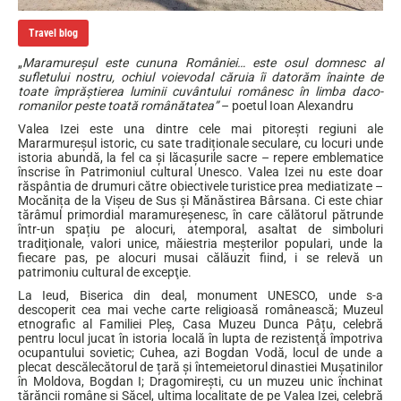
Travel blog
„
Maramureșul este cununa României… este osul domnesc al
sufletului nostru, ochiul voievodal căruia îi datorăm înainte de
toate împrăștierea luminii cuvântului românesc în limba daco-
romanilor peste toată românătatea”
– poetul Ioan Alexandru
Valea Izei este una dintre cele mai pitorești regiuni ale
Mararmureșul istoric, cu sate tradiționale seculare, cu locuri unde
istoria abundă, la fel ca și lăcașurile sacre – repere emblematice
înscrise în Patrimoniul cultural Unesco. Valea Izei nu este doar
răspântia de drumuri către obiectivele turistice prea mediatizate –
Mocănița de la Vișeu de Sus și Mănăstirea Bârsana. Ci este chiar
tărâmul primordial maramureșenesc, în care călătorul pătrunde
într-un spațiu pe alocuri, atemporal, asaltat de simboluri
tradiţionale, valori unice, măiestria meșterilor populari, unde la
fiecare pas, pe alocuri musai călăuzit fiind, i se relevă un
patrimoniu cultural de excepţie.
La Ieud, Biserica din deal, monument UNESCO, unde s-a
descoperit cea mai veche carte religioasă românească; Muzeul
etnografic al Familiei Pleș, Casa Muzeu Dunca Pâțu, celebră
pentru locul jucat în istoria locală în lupta de rezistenţă împotriva
ocupantului sovietic; Cuhea, azi Bogdan Vodă, locul de unde a
plecat descălecătorul de țară și întemeietorul dinastiei Mușatinilor
în Moldova, Bogdan I; Dragomirești, cu un muzeu unic închinat
țărăncii române și Săcel, ultima localitate de pe Valea Izei, celebră