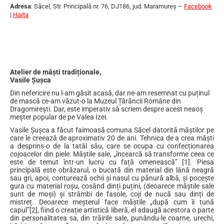
Adresa
: Săcel, Str. Principală nr. 76, DJ186, jud. Maramureş –
Facebook
|
Harta
…
Atelier de măști tradiționale,
Vasile Șușca
Din nefericire nu l-am găsit acasă, dar ne-am resemnat cu puținul
de mască ce-am văzut-o la Muzeul Țărăncii Române din
Dragomirești. Dar, este imperativ să scriem despre acest neaoș
meșter popular de pe Valea Izei.
Vasile Șușca a făcut faimoasă comuna Săcel datorită măștilor pe
care le creează de aproximativ 20 de ani. Tehnica de a crea măști
a desprins-o de la tatăl său, care se ocupa cu confecționarea
cojoacelor din piele. Măștile sale, „încearcă să transforme ceea ce
este de temut într-un lucru cu față omenească” [1]. Piesa
principală este obrăzarul, o bucată din material din lână neagră
sau gri, apoi, conturează ochii și nasul cu pănură albă, și pocește
gura cu material roșu, cosând dinți puțini, (deoarece măștile sale
sunt de moși) și strâmbi de fasole, coji de nucă sau dinți de
mistreț. Deoarece meșterul face măștile „după cum îi tună
capul”[2], fiind o creație artistică liberă, el adaugă acestora o parte
din personalitatea sa, din trăirile sale, punându-le coarne, urechi,