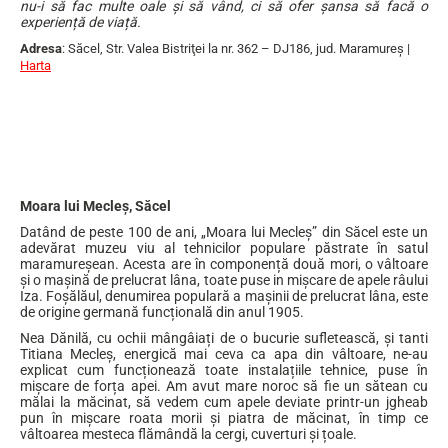
nu-i să fac multe oale și să vând, ci să ofer șansa să facă o
experiență de viață.
Adresa
: Săcel, Str. Valea Bistriţei la nr. 362 – DJ186, jud. Maramureş |
Harta
…
Moara lui Mecleș, Săcel
Datând de peste 100 de ani, „Moara lui Mecleș” din Săcel este un
adevărat muzeu viu al tehnicilor populare păstrate în satul
maramureșean. Acesta are în componență două mori, o vâltoare
și o mașină de prelucrat lâna, toate puse in mișcare de apele râului
Iza. Foșălăul, denumirea populară a mașinii de prelucrat lâna, este
de origine germană funcțională din anul 1905.
Nea Dănilă, cu ochii mângâiați de o bucurie sufletească, și tanti
Titiana Mecleș, energică mai ceva ca apa din vâltoare, ne-au
explicat cum funcționează toate instalațiile tehnice, puse în
mișcare de forța apei. Am avut mare noroc să fie un sătean cu
mălai la măcinat, să vedem cum apele deviate printr-un jgheab
pun în mișcare roata morii și piatra de măcinat, în timp ce
vâltoarea mesteca flămândă la cergi, cuverturi și țoale.